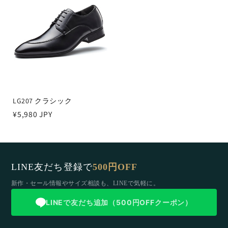
LG207 クラシック
通
¥5,980 JPY
常
価
格
LINE友だち登録で
500円OFF
新作・セール情報やサイズ相談も、LINEで気軽に。
LINEで友だち追加（500円OFFクーポン）