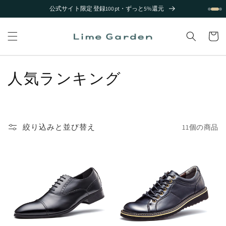
コンテ
公式サイト限定 登録100pt・ずっと5%還元
ンツに
進む
カ
ー
ト
コ
人気ランキング
レ
ク
絞り込みと並び替え
11個の商品
シ
ョ
ン
: