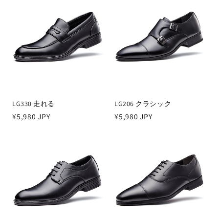
格
格
LG330 走れる
LG206 クラシック
通
¥5,980 JPY
通
¥5,980 JPY
常
常
価
価
格
格