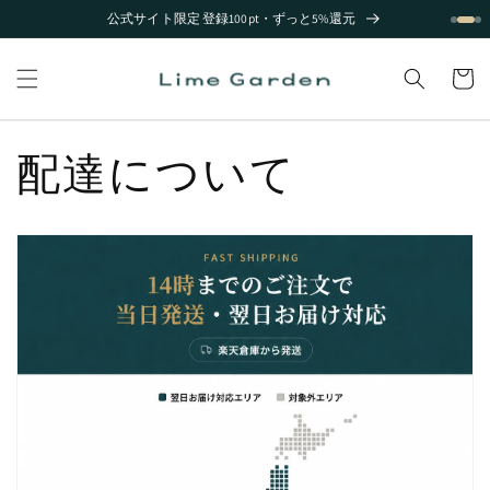
コンテ
公式サイト限定 登録100pt・ずっと5%還元
ンツに
進む
カ
ー
ト
配達について